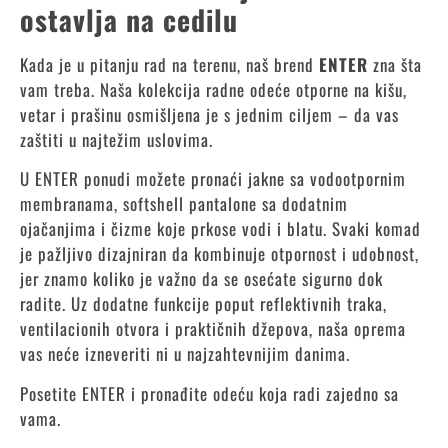
ostavlja na cedilu
Kada je u pitanju rad na terenu, naš brend
ENTER
zna šta
vam treba. Naša kolekcija radne odeće otporne na kišu,
vetar i prašinu osmišljena je s jednim ciljem – da vas
zaštiti u najtežim uslovima.
U ENTER ponudi možete pronaći jakne sa vodootpornim
membranama, softshell pantalone sa dodatnim
ojačanjima i čizme koje prkose vodi i blatu. Svaki komad
je pažljivo dizajniran da kombinuje otpornost i udobnost,
jer znamo koliko je važno da se osećate sigurno dok
radite. Uz dodatne funkcije poput reflektivnih traka,
ventilacionih otvora i praktičnih džepova, naša oprema
vas neće izneveriti ni u najzahtevnijim danima.
Posetite ENTER i pronađite odeću koja radi zajedno sa
vama.