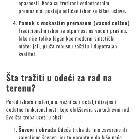
opasnosti. Kada su tretirani vodootpornim
premazima, postaju odličan izbor za kišne uslove.
Pamuk s voskastim premazom (waxed cotton)
Tradicionalni izbor za otpornost na vodu i prašinu.
Iako nije toliko lagan kao moderni sintetički
materijali, pruža robusnu zaštitu i dugotrajan
kvalitet.
Šta tražiti u odeći za rad na
terenu?
Pored izbora materijala, važni su i detalji dizajna i
dodatne funkcionalnosti koje olakšavaju svakodnevni rad.
Evo šta treba uzeti u obzir:
Šavovi i obrada
Odeća treba da ima zavarene ili
zalepljene šavove, jer to garantuje da kiša neće