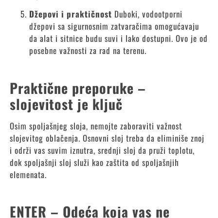
Džepovi i praktičnost
Duboki, vodootporni
džepovi sa sigurnosnim zatvaračima omogućavaju
da alat i sitnice budu suvi i lako dostupni. Ovo je od
posebne važnosti za rad na terenu.
Praktične preporuke –
slojevitost je ključ
Osim spoljašnjeg sloja, nemojte zaboraviti važnost
slojevitog oblačenja. Osnovni sloj treba da eliminiše znoj
i održi vas suvim iznutra, srednji sloj da pruži toplotu,
dok spoljašnji sloj služi kao zaštita od spoljašnjih
elemenata.
ENTER – Odeća koja vas ne