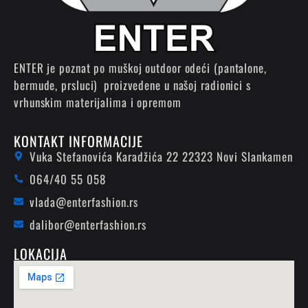
ENTER je poznat po muškoj outdoor odeći (pantalone,
bermude, prsluci) proizvedene u našoj radionici s
vrhunskim materijalima i opremom
KONTAKT INFORMACIJE
Vuka Stefanovića Karadžića 22 22323 Novi Slankamen
064/40 55 058
vlada@enterfashion.rs
dalibor@enterfashion.rs
LOKACIJA