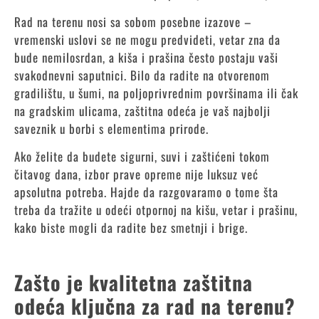
Rad na terenu nosi sa sobom posebne izazove –
vremenski uslovi se ne mogu predvideti, vetar zna da
bude nemilosrdan, a kiša i prašina često postaju vaši
svakodnevni saputnici. Bilo da radite na otvorenom
gradilištu, u šumi, na poljoprivrednim površinama ili čak
na gradskim ulicama, zaštitna odeća je vaš najbolji
saveznik u borbi s elementima prirode.
Ako želite da budete sigurni, suvi i zaštićeni tokom
čitavog dana, izbor prave opreme nije luksuz već
apsolutna potreba. Hajde da razgovaramo o tome šta
treba da tražite u odeći otpornoj na kišu, vetar i prašinu,
kako biste mogli da radite bez smetnji i brige.
Zašto je kvalitetna zaštitna
odeća ključna za rad na terenu?