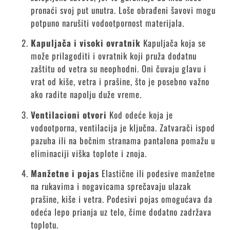
pronaći svoj put unutra. Loše obrađeni šavovi mogu
potpuno narušiti vodootpornost materijala.
Kapuljača i visoki ovratnik
Kapuljača koja se
može prilagoditi i ovratnik koji pruža dodatnu
zaštitu od vetra su neophodni. Oni čuvaju glavu i
vrat od kiše, vetra i prašine, što je posebno važno
ako radite napolju duže vreme.
Ventilacioni otvori
Kod odeće koja je
vodootporna, ventilacija je ključna. Zatvarači ispod
pazuha ili na bočnim stranama pantalona pomažu u
eliminaciji viška toplote i znoja.
Manžetne i pojas
Elastične ili podesive manžetne
na rukavima i nogavicama sprečavaju ulazak
prašine, kiše i vetra. Podesivi pojas omogućava da
odeća lepo prianja uz telo, čime dodatno zadržava
toplotu.