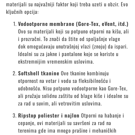
materijali su najvažniji faktor koji treba uzeti u obzir. Evo
ključnih opcija:
Vodootporne membrane (Gore-Tex, eVent, itd.)
Ovo su materijali koji su potpuno otporni na kišu, ali
i prozračni. To znači da štite od spoljašnje vlage
dok omogućavaju unutrašnjoj vlazi (znoju) da ispari.
Idealni su za jakne i pantalone koje se koriste u
ekstremnijim vremenskim uslovima.
Softshell tkanine
Ove tkanine kombinuju
otpornost na vetar i vodu sa fleksibilnošću i
udobnošću. Nisu potpuno vodootporne kao Gore-Tex,
ali pružaju solidnu zaštitu od blage kiše i idealne su
za rad u suvim, ali vetrovitim uslovima.
Ripstop poliester i najlon
Otporni na habanje i
cepanje, ovi materijali su savršeni za rad na
terenima gde ima mnogo prašine i mehaničkih