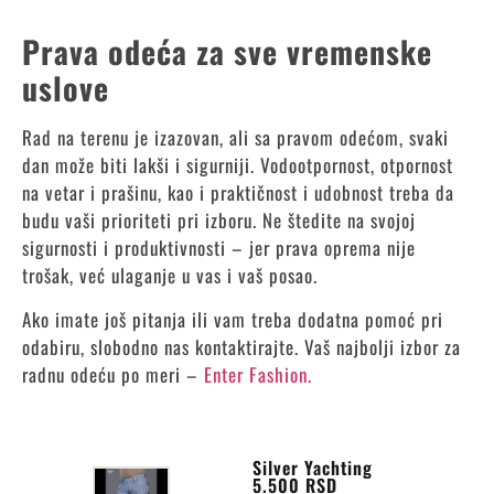
Prava odeća za sve vremenske
uslove
Rad na terenu je izazovan, ali sa pravom odećom, svaki
dan može biti lakši i sigurniji. Vodootpornost, otpornost
na vetar i prašinu, kao i praktičnost i udobnost treba da
budu vaši prioriteti pri izboru. Ne štedite na svojoj
sigurnosti i produktivnosti – jer prava oprema nije
trošak, već ulaganje u vas i vaš posao.
Ako imate još pitanja ili vam treba dodatna pomoć pri
odabiru, slobodno nas kontaktirajte. Vaš najbolji izbor za
radnu odeću po meri –
Enter Fashion.
Silver Yachting
5.500
RSD