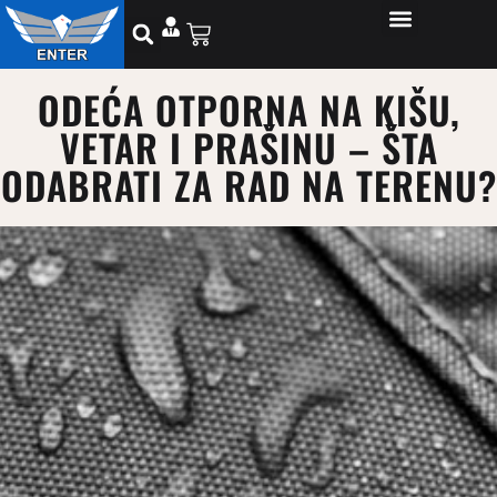
ODEĆA OTPORNA NA KIŠU,
VETAR I PRAŠINU – ŠTA
ODABRATI ZA RAD NA TERENU?