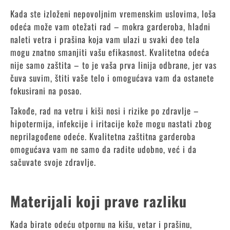
Kada ste izloženi nepovoljnim vremenskim uslovima, loša
odeća može vam otežati rad – mokra garderoba, hladni
naleti vetra i prašina koja vam ulazi u svaki deo tela
mogu znatno smanjiti vašu efikasnost. Kvalitetna odeća
nije samo zaštita – to je vaša prva linija odbrane, jer vas
čuva suvim, štiti vaše telo i omogućava vam da ostanete
fokusirani na posao.
Takođe, rad na vetru i kiši nosi i rizike po zdravlje –
hipotermija, infekcije i iritacije kože mogu nastati zbog
neprilagođene odeće. Kvalitetna zaštitna garderoba
omogućava vam ne samo da radite udobno, već i da
sačuvate svoje zdravlje.
Materijali koji prave razliku
Kada birate odeću otpornu na kišu, vetar i prašinu,