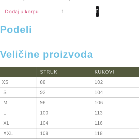
Dodaj u korpu
Podeli
Veličine proizvoda
STRUK
KUKOVI
XS
88
102
S
92
104
M
96
106
L
100
113
XL
104
116
XXL
108
118