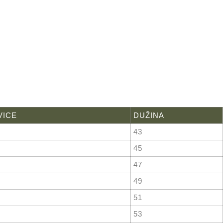
VICE
DUŽINA
43
45
47
49
51
53