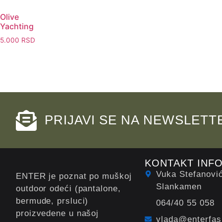
Olive
Yachting
5.000
RSD
PRIJAVI SE NA NEWSLETT
KONTAKT INF
Vuka Stefanovi
ENTER je poznat po muškoj
Slankamen
outdoor odeći (pantalone,
bermude, prsluci)
064/40 55 058
proizvedene u našoj
vlada@enterfas