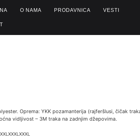
NA
O NAMA
PRODAVNICA
VESTI
T
ester. Oprema: YKK pozamanterija (rajferšlusi, čičak traka
oćna vidljivost – 3M traka na zadnjim džepovima.
XXL
XXXL
XXXL