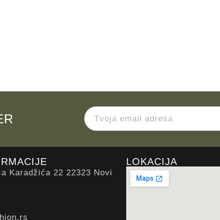
ER
ORMACIJE
LOKACIJA
ća Karadžića 22 22323 Novi
hion.rs