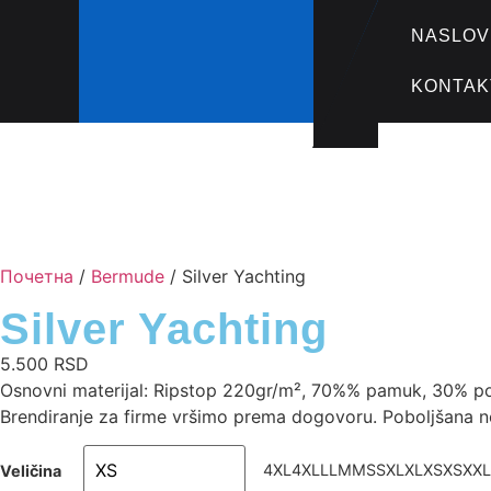
NASLOV
KONTAK
Почетна
/
Bermude
/ Silver Yachting
Silver Yachting
5.500
RSD
Osnovni materijal: Ripstop 220gr/m², 70%% pamuk, 30% poly
Brendiranje za firme vršimo prema dogovoru. Poboljšana n
4XL
4XL
L
L
M
M
S
S
XL
XL
XS
XS
XXL
Veličina