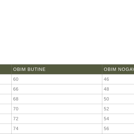
OBIM BUTINE
OBIM NOGA
60
46
66
48
68
50
70
52
72
54
74
56