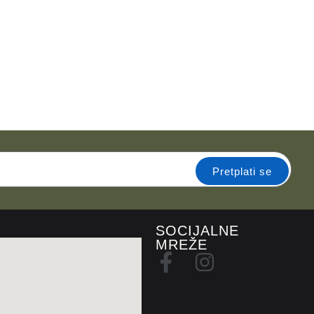
Pretplati se
SOCIJALNE
MREŽE