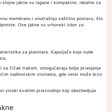
-slojne jakne su lagane i kompaktne, idealne za
pornu membranu i unutrašnju zaštitnu postavu, što
 alpiniste. Ove jakne su vrhunski izbor za
akteristika za planinare. Kapuljače koje nude
tra.
ni sa čičak trakom, omogućavaju bolje prianjanje
većim nadmorskim visinama, gde vetar može brzo
visoki kvalitet proizvodnje koji obezbedjuje
akne