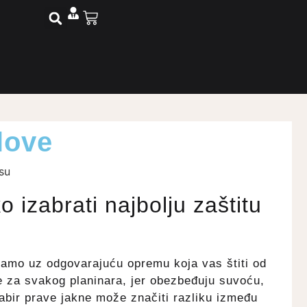
love
 izabrati najbolju zaštitu
samo uz odgovarajuću opremu koja vas štiti od
e za svakog planinara, jer obezbeđuju suvoću,
abir prave jakne može značiti razliku između