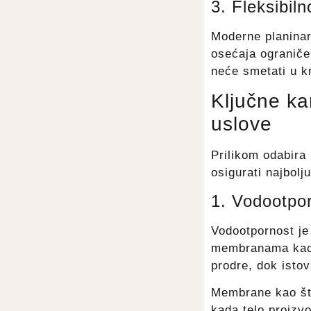
3. Fleksibil
Moderne planinar
osećaja ograniče
neće smetati u k
Ključne ka
uslove
Prilikom odabira 
osigurati najbolj
1. Vodootpor
Vodootpornost je
membranama kao š
prodre, dok isto
Membrane kao št
kada telo proizv