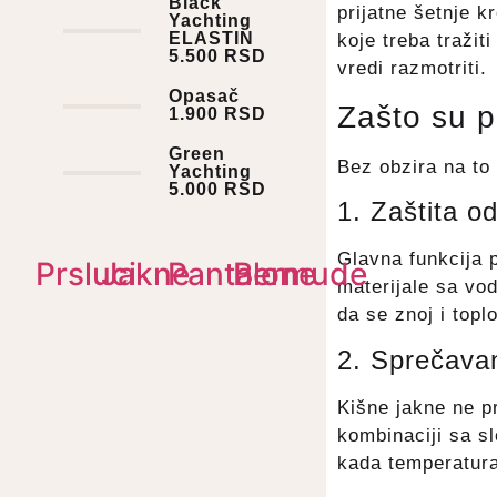
Black
prijatne šetnje k
Yachting
ELASTIN
koje treba tražit
5.500
RSD
vredi razmotriti.
Opasač
Zašto su p
1.900
RSD
Green
Bez obzira na to 
Yachting
5.000
RSD
1. Zaštita o
Glavna funkcija p
Prsluci
Jakne
Pantalone
Bermude
materijale sa v
da se znoj i topl
2. Sprečavan
Kišne jakne ne p
kombinaciji sa sl
kada temperatura