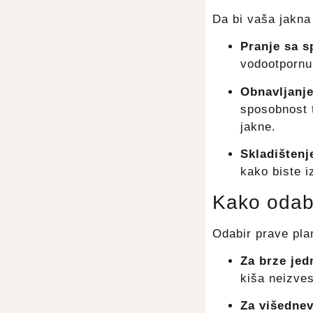
Da bi vaša jakna 
Pranje sa s
vodootpornu
Obnavljanj
sposobnost t
jakne.
Skladišten
kako biste i
Kako odabr
Odabir prave pla
Za brze je
kiša neizves
Za višednev