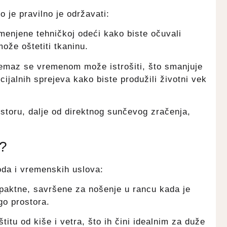
 je pravilno je održavati:
menjene tehničkoj odeći kako biste očuvali
že oštetiti tkaninu.
emaz se vremenom može istrošiti, što smanjuje
jalnih sprejeva kako biste produžili životni vek
toru, dalje od direktnog sunčevog zračenja,
e?
oda i vremenskih uslova:
mpaktne, savršene za nošenje u rancu kada je
go prostora.
itu od kiše i vetra, što ih čini idealnim za duže