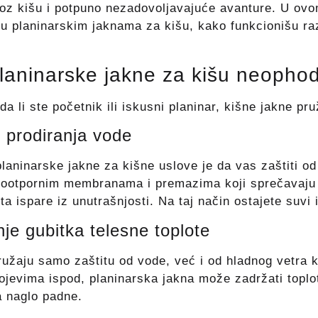
roz kišu i potpuno nezadovoljavajuće avanture. U ovom
i u planinarskim jaknama za kišu, kako funkcionišu razl
laninarske jakne za kišu neopho
da li ste početnik ili iskusni planinar, kišne jakne pr
d prodiranja vode
laninarske jakne za kišne uslove je da vas zaštiti o
odootpornim membranama i premazima koji sprečavaju
ota ispare iz unutrašnjosti. Na taj način ostajete suvi 
je gubitka telesne toplote
ružaju samo zaštitu od vode, već i od hladnog vetra k
ojevima ispod, planinarska jakna može zadržati toplot
 naglo padne.