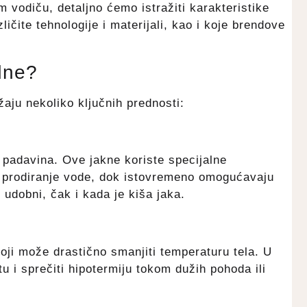
 vodiču, detaljno ćemo istražiti karakteristike
ičite tehnologije i materijali, kao i koje brendove
dne?
užaju nekoliko ključnih prednosti:
d padavina. Ove jakne koriste specijalne
 prodiranje vode, dok istovremeno omogućavaju
i udobni, čak i kada je kiša jaka.
oji može drastično smanjiti temperaturu tela. U
u i sprečiti hipotermiju tokom dužih pohoda ili