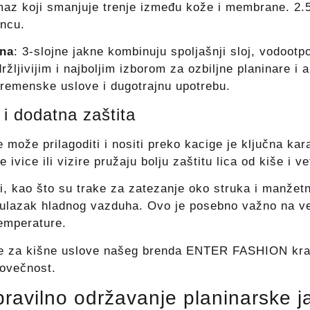
maz koji smanjuje trenje između kože i membrane. 2.5
ancu.
kna
: 3-slojne jakne kombinuju spoljašnji sloj, vodoot
zdržljivijim i najboljim izborom za ozbiljne planinare i
remenske uslove i dugotrajnu upotrebu.
 i dodatna zaštita
 može prilagoditi i nositi preko kacige je ključna kar
ivice ili vizire pružaju bolju zaštitu lica od kiše i ve
i, kao što su trake za zatezanje oko struka i manžet
u ulazak hladnog vazduha. Ovo je posebno važno na 
temperature.
e za kišne uslove našeg brenda ENTER FASHION krasi 
ovečnost.
pravilno održavanje planinarske j