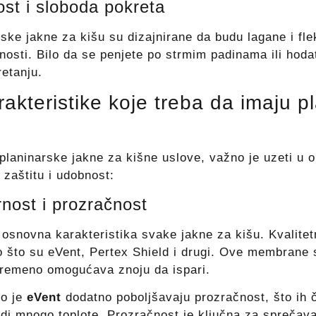
nost i sloboda pokreta
ske jakne za kišu su dizajnirane da budu lagane i fl
nosti. Bilo da se penjete po strmim padinama ili ho
retanju.
rakteristike koje treba da imaju p
planinarske jakne za kišne uslove, važno je uzeti u o
u zaštitu i udobnost:
nost i prozračnost
 osnovna karakteristika svake jakne za kišu. Kvalitet
to su eVent, Pertex Shield i drugi. Ove membrane st
vremeno omogućava znoju da ispari.
o je
eVent
dodatno poboljšavaju prozračnost, što ih č
odi mnogo toplote. Prozračnost je ključna za sprečava