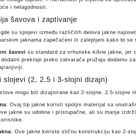
oće i nelagodnosti.
ija šavova i zaptivanje
de su spojevi između različitih delova jakne najosetl
narskim jaknama zapečaćeni ili zalepljeni kako bi se 
eni šavovi
su standard za vrhunske kišne jakne, jer 
 dodatni preklopi preko zatvarača pružaju dodatnu za
ranjiviji.
i slojevi (2, 2.5 i 3-slojni dizajn)
love mogu biti dizajnirane kao 2-slojne, 2.5-slojne ili 
kna
: Ovaj tip jakne koristi spoljni materijal sa unu
e jakne su udobne i pristupačne, ali su manje izdržl
orisnike.
jakna
: Ove jakne koriste sličnu konstrukciju kao 2-sl