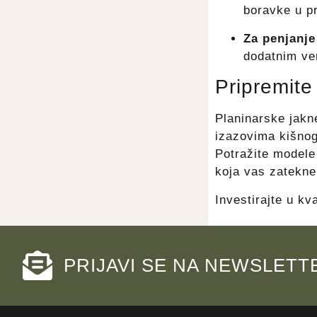
boravke u pr
Za penjanje
dodatnim ven
Pripremite
Planinarske jakn
izazovima kišnog
Potražite modele
koja vas zatekne
Investirajte u kv
PRIJAVI SE NA NEWSLETT