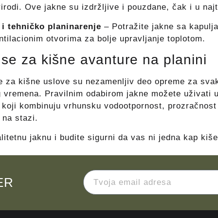
irodi. Ove jakne su izdržljive i pouzdane, čak i u na
 i tehničko planinarenje
– Potražite jakne sa kapulj
tilacionim otvorima za bolje upravljanje toplotom.
 se za kišne avanture na planini
e za kišne uslove su nezamenljiv deo opreme za svakog
 vremena. Pravilnim odabirom jakne možete uživati 
 koji kombinuju vrhunsku vodootpornost, prozračnost 
 na stazi.
alitetnu jaknu i budite sigurni da vas ni jedna kap kiš
ER