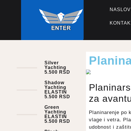
NASLOV
KONTAK
Planina
Silver
Yachting
5.500
RSD
Shadow
Planinars
Yachting
ELASTIN
za avant
5.500
RSD
Green
Yachting
Planinarenje po 
ELASTIN
vlage i vetra. P
5.500
RSD
udobnost i zašti