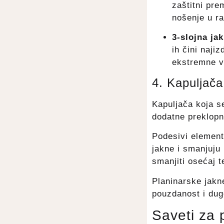
zaštitni pre
nošenje u r
3-slojna ja
ih čini naji
ekstremne v
4. Kapuljača
Kapuljača koja se
dodatne preklopne 
Podesivi element
jakne i smanjuj
smanjiti osećaj 
Planinarske jakn
pouzdanost i dug
Saveti za 