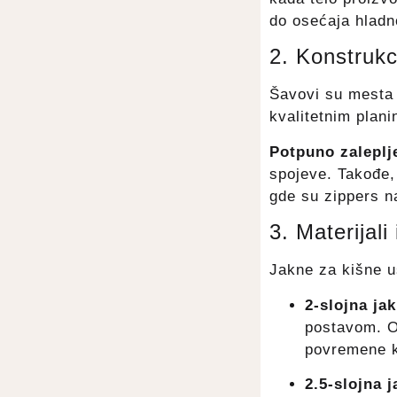
do osećaja hladn
2. Konstrukc
Šavovi su mesta g
kvalitetnim plani
Potpuno zaleplj
spojeve. Takođe,
gde su zippers naj
3. Materijali 
Jakne za kišne us
2-slojna ja
postavom. Ov
povremene k
2.5-slojna 