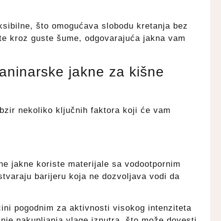
eksibilne, što omogućava slobodu kretanja bez
date kroz guste šume, odgovarajuća jakna vam
laninarske jakne za kišne
bzir nekoliko ključnih faktora koji će vam
ne jakne koriste materijale sa vodootpornim
varaju barijeru koja ne dozvoljava vodi da
ini pogodnim za aktivnosti visokog intenziteta
nje nakupljanja vlage iznutra, što može dovesti