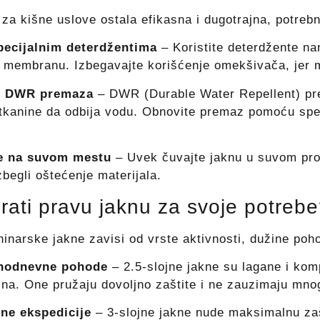
za kišne uslove ostala efikasna i dugotrajna, potrebno
pecijalnim deterdžentima
– Koristite deterdžente na
 membranu. Izbegavajte korišćenje omekšivača, jer mo
e DWR premaza
– DWR (Durable Water Repellent) pr
kanine da odbija vodu. Obnovite premaz pomoću speci
je na suvom mestu
– Uvek čuvajte jaknu u suvom pros
zbegli oštećenje materijala.
ati pravu jaknu za svoje potreb
ninarske jakne zavisi od vrste aktivnosti, dužine poh
dnodnevne pohode
– 2.5-slojne jakne su lagane i ko
na. One pružaju dovoljno zaštite i ne zauzimaju mno
ne ekspedicije
– 3-slojne jakne nude maksimalnu zašt