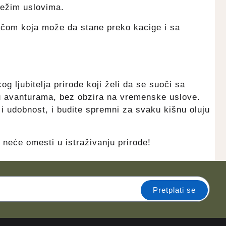
jtežim uslovima.
ačom koja može da stane preko kacige i sa
 ljubitelja prirode koji želi da se suoči sa
u avanturama, bez obzira na vremenske uslove.
i udobnost, i budite spremni za svaku kišnu oluju
e neće omesti u istraživanju prirode!
Pretplati se