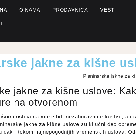
NA
O NAMA
PRODAVNICA
VESTI
T
rske jakne za kišne us
ke jakne za kišne uslove: Kako
ure na otvorenom
kišnim uslovima može biti nezaboravno iskustvo, ali 
laninarske jakne za kišne uslove su ključni deo oprem
tu čak i tokom najnepogodnijih vremenskih uslova. Od