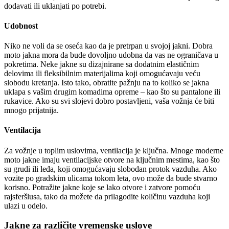
dodavati ili uklanjati po potrebi.
Udobnost
Niko ne voli da se oseća kao da je pretrpan u svojoj jakni. Dobra
moto jakna mora da bude dovoljno udobna da vas ne ograničava u
pokretima. Neke jakne su dizajnirane sa dodatnim elastičnim
delovima ili fleksibilnim materijalima koji omogućavaju veću
slobodu kretanja. Isto tako, obratite pažnju na to koliko se jakna
uklapa s vašim drugim komadima opreme – kao što su pantalone ili
rukavice. Ako su svi slojevi dobro postavljeni, vaša vožnja će biti
mnogo prijatnija.
Ventilacija
Za vožnje u toplim uslovima, ventilacija je ključna. Mnoge moderne
moto jakne imaju ventilacijske otvore na ključnim mestima, kao što
su grudi ili leđa, koji omogućavaju slobodan protok vazduha. Ako
vozite po gradskim ulicama tokom leta, ovo može da bude stvarno
korisno. Potražite jakne koje se lako otvore i zatvore pomoću
rajsferšlusa, tako da možete da prilagodite količinu vazduha koji
ulazi u odelo.
Jakne za različite vremenske uslove