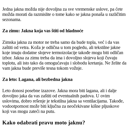
Jedna jakna možda nije dovoljna za sve vremenske uslove, pa ćete
možda morati da razmislite o tome kako se jakna ponaša u različitim
sezonama.
Za zimu: Jakna koja vas štiti od hladnoće
Zimska jakna za motor ne treba samo da bude topla, već i da vas
zaštiti od vetra. Koža je odlična u tom pogledu, ali tekstilne jakne
koje imaju dodatne slojeve termoizolacije takođe mogu biti odličan
izbor. Jakna za zimu treba da ima i dovoljno slojeva koji čuvaju
toplotu, ali isto tako da omogućavaju i slobodu kretanja. Ne želite da
vam jakna bude previše tesna tokom vožnje.
Za leto: Lagana, ali bezbedna jakna
Leto donosi posebne izazove. Jakna mora biti lagana, ali i dalje
dovoljno jaka da vas zaštiti od eventualnih padova. U ovim
uslovima, dobro rešenje je tekstilna jakna sa ventilacijama. Takođe,
vodootpornost može biti ključna za neočekivane kišne pljuskove
koji vas mogu zateći na putu.
Kako odabrati pravu moto jaknu?