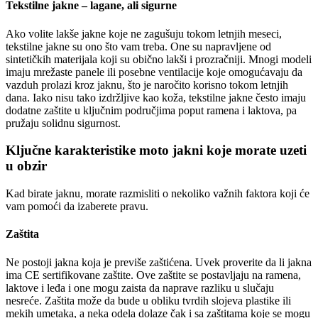
Tekstilne jakne – lagane, ali sigurne
Ako volite lakše jakne koje ne zagušuju tokom letnjih meseci,
tekstilne jakne su ono što vam treba. One su napravljene od
sintetičkih materijala koji su obično lakši i prozračniji. Mnogi modeli
imaju mrežaste panele ili posebne ventilacije koje omogućavaju da
vazduh prolazi kroz jaknu, što je naročito korisno tokom letnjih
dana. Iako nisu tako izdržljive kao koža, tekstilne jakne često imaju
dodatne zaštite u ključnim područjima poput ramena i laktova, pa
pružaju solidnu sigurnost.
Ključne karakteristike moto jakni koje morate uzeti
u obzir
Kad birate jaknu, morate razmisliti o nekoliko važnih faktora koji će
vam pomoći da izaberete pravu.
Zaštita
Ne postoji jakna koja je previše zaštićena. Uvek proverite da li jakna
ima CE sertifikovane zaštite. Ove zaštite se postavljaju na ramena,
laktove i leđa i one mogu zaista da naprave razliku u slučaju
nesreće. Zaštita može da bude u obliku tvrdih slojeva plastike ili
mekih umetaka, a neka odela dolaze čak i sa zaštitama koje se mogu