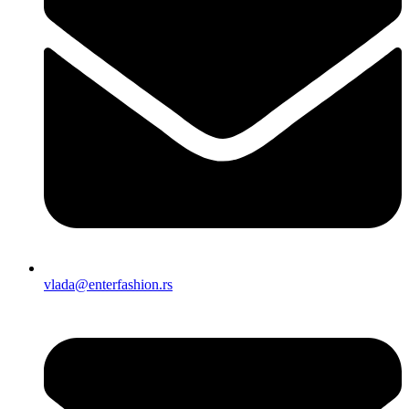
vlada@enterfashion.rs