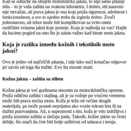
Kad se odlučite da obujete motorističku jaknu, to nije samo pitanje
stila – to je vaša zaštita na svakom kilometru. I dobro, stil naravno
nije nevažan, ali prava jakna je ona koja pruža sigurnost, udobnost i
funkcionalnost, a sve to ujedno treba da izgleda dobro. Zvuči
jednostavno, ali izbor može biti komplikovan sa svim onim
različitim vrstama jakni koje postoje. Koja je najbolja za vas? Hajde
da bacimo pogled na ono što je zaista važno kad birate moto jaknu.
Koja je razlika između kožnih i tekstilnih moto
jakni?
Ovo je jedno od najčešćih pitanja, i nije lako naći konačan odgovor
jer zavisi od toga šta tražite. Evo šta morate znati:
Kožna jakna – zaštita sa stilom
Kožna jakna je već godinama sinonim za motociklističku opremu.
Pruža odličnu zaštitu i stajling, ali je za vožnje po vrućem vremenu
može biti prava noćna mora. Koža je teža od većine drugih
materijala, pa može postati neprijatna ako vozite tokom leta ili na
dužim putovanjima. Ali, u suprotnosti s tim, koža je vrlo izdržljiva i
pruža izuzetnu zaštitu u slučaju pada. Takođe, kožne jakne su često
deblje, što znači da ćete biti bolje zaštićeni od udaraca i trenja.