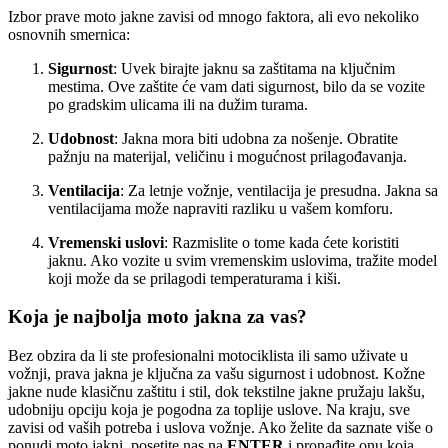
Izbor prave moto jakne zavisi od mnogo faktora, ali evo nekoliko
osnovnih smernica:
Sigurnost
: Uvek birajte jaknu sa zaštitama na ključnim
mestima. Ove zaštite će vam dati sigurnost, bilo da se vozite
po gradskim ulicama ili na dužim turama.
Udobnost
: Jakna mora biti udobna za nošenje. Obratite
pažnju na materijal, veličinu i mogućnost prilagođavanja.
Ventilacija
: Za letnje vožnje, ventilacija je presudna. Jakna sa
ventilacijama može napraviti razliku u vašem komforu.
Vremenski uslovi
: Razmislite o tome kada ćete koristiti
jaknu. Ako vozite u svim vremenskim uslovima, tražite model
koji može da se prilagodi temperaturama i kiši.
Koja je najbolja moto jakna za vas?
Bez obzira da li ste profesionalni motociklista ili samo uživate u
vožnji, prava jakna je ključna za vašu sigurnost i udobnost. Kožne
jakne nude klasičnu zaštitu i stil, dok tekstilne jakne pružaju lakšu,
udobniju opciju koja je pogodna za toplije uslove. Na kraju, sve
zavisi od vaših potreba i uslova vožnje. Ako želite da saznate više o
ponudi moto jakni, posetite nas na
ENTER
i pronađite onu koja