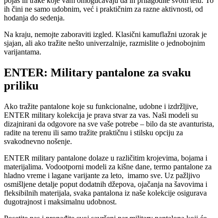
pojas ili trake koje vam omogućavaju da ih prilagodite svom telu. To
ih čini ne samo udobnim, već i praktičnim za razne aktivnosti, od
hodanja do sedenja.
Na kraju, nemojte zaboraviti izgled. Klasični kamuflažni uzorak je
sjajan, ali ako tražite nešto univerzalnije, razmislite o jednobojnim
varijantama.
ENTER: Military pantalone za svaku
priliku
Ako tražite pantalone koje su funkcionalne, udobne i izdržljive,
ENTER military kolekcija je prava stvar za vas. Naši modeli su
dizajnirani da odgovore na sve vaše potrebe – bilo da ste avanturista,
radite na terenu ili samo tražite praktičnu i stilsku opciju za
svakodnevno nošenje.
ENTER military pantalone dolaze u različitim krojevima, bojama i
materijalima. Vodootporni modeli za kišne dane, termo pantalone za
hladno vreme i lagane varijante za leto, imamo sve. Uz pažljivo
osmišljene detalje poput dodatnih džepova, ojačanja na šavovima i
fleksibilnih materijala, svaka pantalona iz naše kolekcije osigurava
dugotrajnost i maksimalnu udobnost.