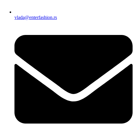
vlada@enterfashion.rs