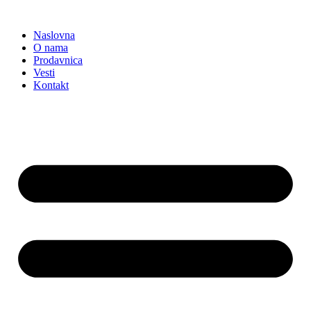
Skočite
na
Naslovna
sadržaj
O nama
Prodavnica
Vesti
Kontakt