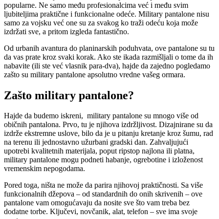
popularne. Ne samo među profesionalcima već i među svim
ljubiteljima praktične i funkcionalne odeće. Military pantalone nisu
samo za vojsku već one su za svakog ko traži odeću koja može
izdržati sve, a pritom izgleda fantastično.
Od urbanih avantura do planinarskih poduhvata, ove pantalone su tu
da vas prate kroz svaki korak. Ako ste ikada razmišljali o tome da ih
nabavite (ili ste već vlasnik para-dva), hajde da zajedno pogledamo
zašto su military pantalone apsolutno vredne vašeg ormara.
Zašto military pantalone?
Hajde da budemo iskreni, military pantalone su mnogo više od
običnih pantalona. Prvo, tu je njihova izdržljivost. Dizajnirane su da
izdrže ekstremne uslove, bilo da je u pitanju kretanje kroz šumu, rad
na terenu ili jednostavno užurbani gradski dan. Zahvaljujući
upotrebi kvalitetnih materijala, poput ripstop najlona ili platna,
military pantalone mogu podneti habanje, ogrebotine i izloženost
vremenskim nepogodama.
Pored toga, ništa ne može da parira njihovoj praktičnosti. Sa više
funkcionalnih džepova – od standardnih do onih skrivenih – ove
pantalone vam omogućavaju da nosite sve što vam treba bez
dodatne torbe. Ključevi, novčanik, alat, telefon – sve ima svoje