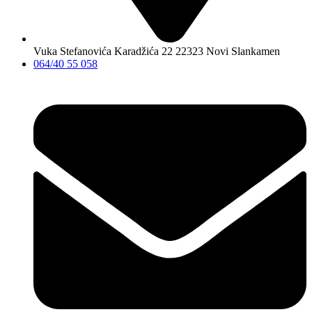
Vuka Stefanovića Karadžića 22 22323 Novi Slankamen
064/40 55 058