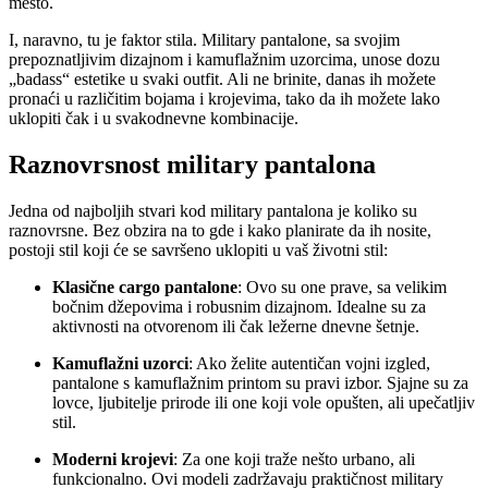
mesto.
I, naravno, tu je faktor stila. Military pantalone, sa svojim
prepoznatljivim dizajnom i kamuflažnim uzorcima, unose dozu
„badass“ estetike u svaki outfit. Ali ne brinite, danas ih možete
pronaći u različitim bojama i krojevima, tako da ih možete lako
uklopiti čak i u svakodnevne kombinacije.
Raznovrsnost military pantalona
Jedna od najboljih stvari kod military pantalona je koliko su
raznovrsne. Bez obzira na to gde i kako planirate da ih nosite,
postoji stil koji će se savršeno uklopiti u vaš životni stil:
Klasične cargo pantalone
: Ovo su one prave, sa velikim
bočnim džepovima i robusnim dizajnom. Idealne su za
aktivnosti na otvorenom ili čak ležerne dnevne šetnje.
Kamuflažni uzorci
: Ako želite autentičan vojni izgled,
pantalone s kamuflažnim printom su pravi izbor. Sjajne su za
lovce, ljubitelje prirode ili one koji vole opušten, ali upečatljiv
stil.
Moderni krojevi
: Za one koji traže nešto urbano, ali
funkcionalno. Ovi modeli zadržavaju praktičnost military