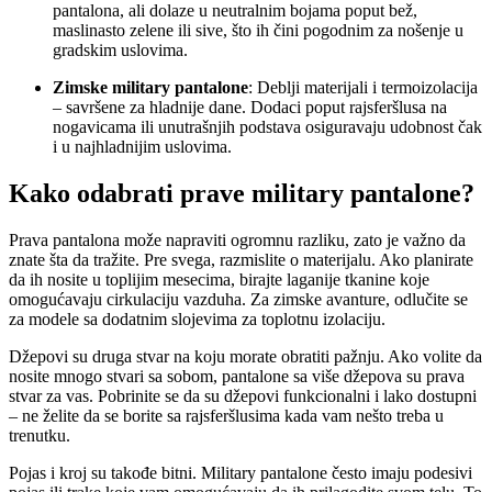
pantalona, ali dolaze u neutralnim bojama poput bež,
maslinasto zelene ili sive, što ih čini pogodnim za nošenje u
gradskim uslovima.
Zimske military pantalone
: Deblji materijali i termoizolacija
– savršene za hladnije dane. Dodaci poput rajsferšlusa na
nogavicama ili unutrašnjih podstava osiguravaju udobnost čak
i u najhladnijim uslovima.
Kako odabrati prave military pantalone?
Prava pantalona može napraviti ogromnu razliku, zato je važno da
znate šta da tražite. Pre svega, razmislite o materijalu. Ako planirate
da ih nosite u toplijim mesecima, birajte laganije tkanine koje
omogućavaju cirkulaciju vazduha. Za zimske avanture, odlučite se
za modele sa dodatnim slojevima za toplotnu izolaciju.
Džepovi su druga stvar na koju morate obratiti pažnju. Ako volite da
nosite mnogo stvari sa sobom, pantalone sa više džepova su prava
stvar za vas. Pobrinite se da su džepovi funkcionalni i lako dostupni
– ne želite da se borite sa rajsferšlusima kada vam nešto treba u
trenutku.
Pojas i kroj su takođe bitni. Military pantalone često imaju podesivi