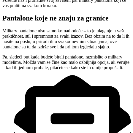
Posetite nas i pronađite svoj savršeni par military pantalona koji će
vas pratiti na svakom koraku.
Pantalone koje ne znaju za granice
Military pantalone nisu samo komad odeće – to je ulaganje u vašu
praktičnost, stil i spremnost za svaki izazov. Bez obzira na to da li ih
nosite na poslu, u prirodi ili u svakodnevnim situacijama, ove
pantalone su tu da izdrže sve i da pri tom izgledaju sjajno.
Pa, sledeći put kada budete birali pantalone, razmislite o military
modelima. Možda vam se čine kao malo ozbiljnija opcija, ali verujte
– kad ih jednom probate, pitaćete se kako ste ih ranije propuštali.