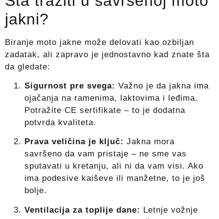
Šta tražiti u savršenoj moto
jakni?
Biranje moto jakne može delovati kao ozbiljan
zadatak, ali zapravo je jednostavno kad znate šta
da gledate:
Sigurnost pre svega:
Važno je da jakna ima
ojačanja na ramenima, laktovima i leđima.
Potražite CE sertifikate – to je dodatna
potvrda kvaliteta.
Prava veličina je ključ:
Jakna mora
savršeno da vam pristaje – ne sme vas
sputavati u kretanju, ali ni da vam visi. Ako
ima podesive kaiševe ili manžetne, to je još
bolje.
Ventilacija za toplije dane:
Letnje vožnje