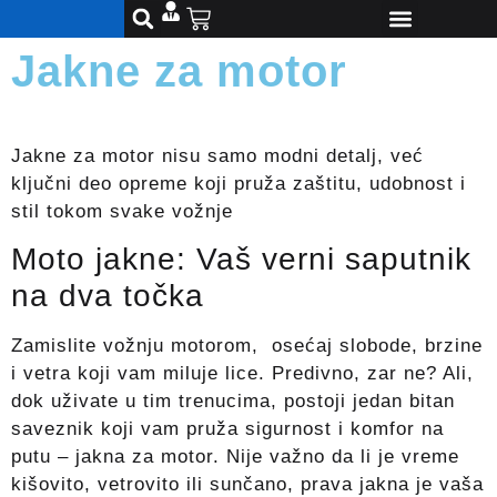
Jakne za motor
Jakne za motor nisu samo modni detalj, već
ključni deo opreme koji pruža zaštitu, udobnost i
stil tokom svake vožnje
Moto jakne: Vaš verni saputnik
na dva točka
Zamislite vožnju motorom, osećaj slobode, brzine
i vetra koji vam miluje lice. Predivno, zar ne? Ali,
dok uživate u tim trenucima, postoji jedan bitan
saveznik koji vam pruža sigurnost i komfor na
putu – jakna za motor. Nije važno da li je vreme
kišovito, vetrovito ili sunčano, prava jakna je vaša