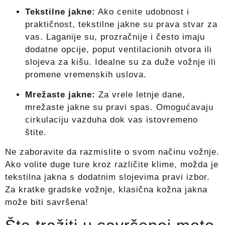
Tekstilne jakne:
Ako cenite udobnost i
praktičnost, tekstilne jakne su prava stvar za
vas. Laganije su, prozračnije i često imaju
dodatne opcije, poput ventilacionih otvora ili
slojeva za kišu. Idealne su za duže vožnje ili
promene vremenskih uslova.
Mrežaste jakne:
Za vrele letnje dane,
mrežaste jakne su pravi spas. Omogućavaju
cirkulaciju vazduha dok vas istovremeno
štite.
Ne zaboravite da razmislite o svom načinu vožnje.
Ako volite duge ture kroz različite klime, možda je
tekstilna jakna s dodatnim slojevima pravi izbor.
Za kratke gradske vožnje, klasična kožna jakna
može biti savršena!