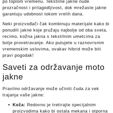
po toplom vremenu. Tekstilne jakne nude
prozračnost i prilagodljivost, dok mrežaste jakne
garantuju udobnost tokom vrelih dana.
Neki proizvođači čak kombinuju materijale kako bi
ponudili jakne koje pružaju najbolje od oba sveta,
recimo, kožna jakna s tekstilnim umetcima za
bolje provetravanje. Ako putujete u raznovrsnim
vremenskim uslovima, ovakav hibrid može biti
pravi pogodak!
Saveti za održavanje moto
jakne
Pravilno održavanje može učiniti čuda za vek
trajanja vaše jakne:
Koža:
Redovno je tretirajte specijalnim
proizvodima kako bi ostala mekana i otporna