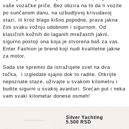
vaše vozačke priče. Bez obzira na to da li vozite
po sunčanom danu, na uzbudljivoj krivudavoj
stazi, ili kroz blago kišno popodne, prava jakna
čini svaku vožnju udobnom i sigurnom. Od
klasičnih kožnih do laganih mrežastih jakni,
sigurno postoji ona koja je stvorena baš za vas.
Enter Fashion je brend koji nudi kvalitetne jakne
za motor.
Sada ste spremni da istražujete svet na dva
točka, i izgledate sjajno dok to radite. Otkrijte
nepoznate staze, uživajte u svakom kilometru i
budite sigurni u svakoj avanturi. Srećan put i neka
vam svaki kilometar donese osmeh!
Silver Yachting
5.500
RSD