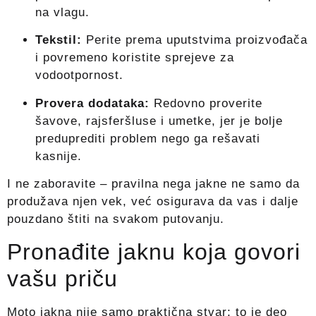
na vlagu.
Tekstil:
Perite prema uputstvima proizvođača
i povremeno koristite sprejeve za
vodootpornost.
Provera dodataka:
Redovno proverite
šavove, rajsferšluse i umetke, jer je bolje
preduprediti problem nego ga rešavati
kasnije.
I ne zaboravite – pravilna nega jakne ne samo da
produžava njen vek, već osigurava da vas i dalje
pouzdano štiti na svakom putovanju.
Pronađite jaknu koja govori
vašu priču
Moto jakna nije samo praktična stvar; to je deo