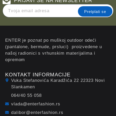
PRIJAVI SE NA NEWSLETTER
Pretplati se
ENTER je poznat po muškoj outdoor odeći
(pantalone, bermude, prsluci) proizvedene u
našoj radionici s vrhunskim materijalima i
opremom
KONTAKT INFORMACIJE
Vuka Stefanovića Karadžića 22 22323 Novi
Slankamen
064/40 55 058
vlada@enterfashion.rs
dalibor@enterfashion.rs