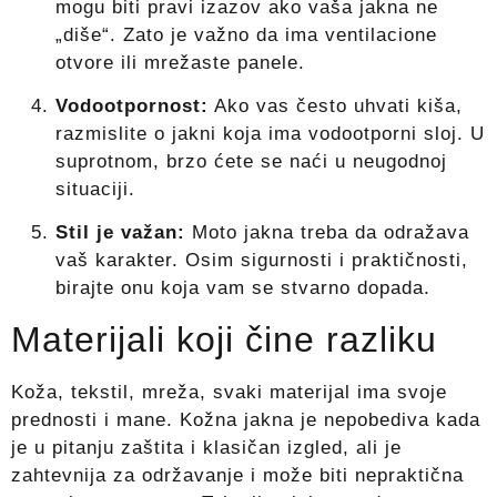
mogu biti pravi izazov ako vaša jakna ne
„diše“. Zato je važno da ima ventilacione
otvore ili mrežaste panele.
Vodootpornost:
Ako vas često uhvati kiša,
razmislite o jakni koja ima vodootporni sloj. U
suprotnom, brzo ćete se naći u neugodnoj
situaciji.
Stil je važan:
Moto jakna treba da odražava
vaš karakter. Osim sigurnosti i praktičnosti,
birajte onu koja vam se stvarno dopada.
Materijali koji čine razliku
Koža, tekstil, mreža, svaki materijal ima svoje
prednosti i mane. Kožna jakna je nepobediva kada
je u pitanju zaštita i klasičan izgled, ali je
zahtevnija za održavanje i može biti nepraktična