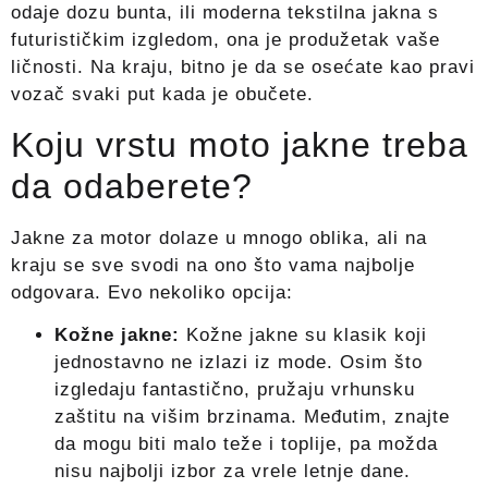
odaje dozu bunta, ili moderna tekstilna jakna s
futurističkim izgledom, ona je produžetak vaše
ličnosti. Na kraju, bitno je da se osećate kao pravi
vozač svaki put kada je obučete.
Koju vrstu moto jakne treba
da odaberete?
Jakne za motor dolaze u mnogo oblika, ali na
kraju se sve svodi na ono što vama najbolje
odgovara. Evo nekoliko opcija:
Kožne jakne:
Kožne jakne su klasik koji
jednostavno ne izlazi iz mode. Osim što
izgledaju fantastično, pružaju vrhunsku
zaštitu na višim brzinama. Međutim, znajte
da mogu biti malo teže i toplije, pa možda
nisu najbolji izbor za vrele letnje dane.