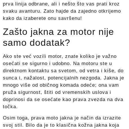
prva linija odbrane, ali i nešto što vas prati kroz
svaku avanturu. Zato hajde da zajedno otkrijemo
kako da izaberete onu savršenu!
Zašto jakna za motor nije
samo dodatak?
Ako ste već vozili motor, znate koliko je važno
osećati se sigurno i udobno. Na motoru ste u
direktnom kontaktu sa svetom, od vetra i kiše, do
sunca i, nažalost, potencijalnih nezgoda. Jakna je
mnogo više od običnog komada odeće; ona vam
pruža sigurnost, štiti od vremenskih uslova i
doprinosi da se osećate kao prava zvezda na dva
točka.
Osim toga, prava moto jakna je način da izrazite
svoj stil. Bilo da je to klasična kožna jakna koja