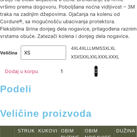
vršimo prema dogovoru. Poboljšana noćna vidljivost – 3M
traka na zadnjim džepovima. Ojačanja na kolenu od
Cordure®, sa mogućnošću ubacivanja protektora.
Fleksibilna širina donjeg dela nogavice, prilagođena raznim
vrstama obuće. Zatezači kolena i donjeg dela nogavice.
4XL
4XL
L
L
M
M
S
S
XL
XL
Veličina
XS
XS
XXL
XXL
XXXL
XXXL
Dodaj u korpu
Podeli
Veličine proizvoda
STRUK
KUKOVI
OBIM
OBIM
DUŽINA