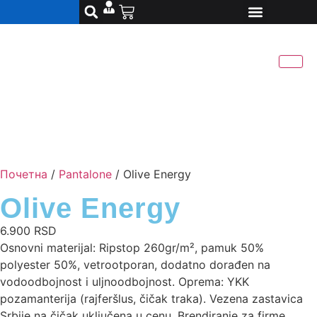
Почетна
/
Pantalone
/ Olive Energy
Olive Energy
6.900
RSD
Osnovni materijal: Ripstop 260gr/m², pamuk 50%
polyester 50%, vetrootporan, dodatno dorađen na
vodoodbojnost i uljnoodbojnost. Oprema: YKK
pozamanterija (rajferšlus, čičak traka). Vezena zastavica
Srbije na čičak uključena u cenu. Brendiranje za firme